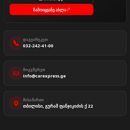
ჩამოიყვანე ახლა
ᲓᲐᲒᲕᲘᲠᲔᲙᲔᲗ
032-242-41-00
ᲛᲝᲒᲕᲬᲔᲠᲔᲗ
info@carexpress.ge
ᲛᲘᲡᲐᲛᲐᲠᲗᲘ
თბილისი, გურამ ფანჯიკიძის ქ 22